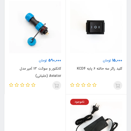
590,000
15,000
تومان
تومان
کلید راکر سه حالته 6 پایه KCD4
کانکتور و سوکت 13 آمپر مدل
Aviator (خلبانی)
ناموجود