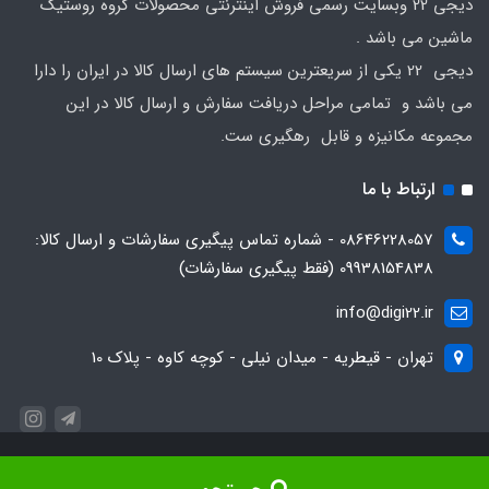
دیجی 22 وبسایت رسمی فروش اینترنتی محصولات گروه روستیک
ماشین می باشد .
دیجی 22 یکی از سریعترین سیستم های ارسال کالا در ایران را دارا
می باشد و تمامی مراحل دریافت سفارش و ارسال کالا در این
مجموعه مکانیزه و قابل رهگیری ست.
ارتباط با ما
08646228057 - شماره تماس پیگیری سفارشات و ارسال کالا:
09938154838 (فقط پیگیری سفارشات)
info@digi22.ir
تهران - قیطریه - میدان نیلی - کوچه کاوه - پلاک 10
کلیه ی حقوق این سایت متعلق به روستیک ماشین بوده و هر گونه کپی برداری از