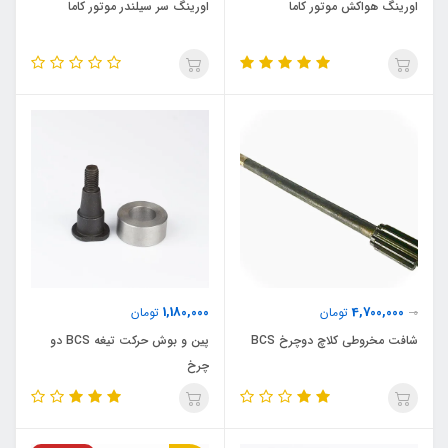
اورینگ هواکش موتور کاما
اورینگ سر سیلندر موتور کاما
1,180,000
4,700,000
0
تومان
تومان
شافت مخروطی کلاچ دوچرخ BCS
پین و بوش حرکت تیغه BCS دو
چرخ