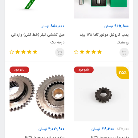
850,000
965,800
تومان
تومان
پمپ گازوئیل موتور کاما 178 برند
میل کششی تیلر (خط کش) وارداتی
روستیک
درجه یک
ناموجود
ناموجود
25٪
4,002,900
619,300
825,000
تومان
تومان
دنده عقب دو چرخ BCS
دنده دو قلو دو چرخ BCS