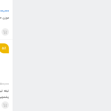
000,000
موزن حر
5٪
,500,000
تیغه ت
پشمچین