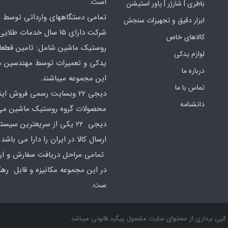
است.
باطری | شارژر | پاور استیشن
تمامی دستگاههای وارداتی توسط ا
ابزار دقیق و تجهیزات سنجش
شرکت دارای 15 سال خدمات طلایی
کالاهای خاص
روستیک ماشین شامل: تامین قطع
لوازم یدکی
یدکی و تعمیرات توسط مهندسین 
درباره ما
این مجموعه میباشند.
تماس با ما
دیجی 22 وبسایت رسمی فروش ای
دانشنامه
محصولات گروه روستیک ماشین می 
دیجی 22 یکی از سریعترین سیس
ارسال کالا در ایران را دارا می باشد 
تمامی مراحل دریافت سفارش و ارس
در این مجموعه مکانیزه و قابل ره
ست.
کپی برداری از محتوای سایت مشمول پیگرد قانونی میباشد