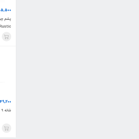
85,500
پشم چی
Rustic
49,200
شانه 9 دندانه شاخ گوزنی روستیک