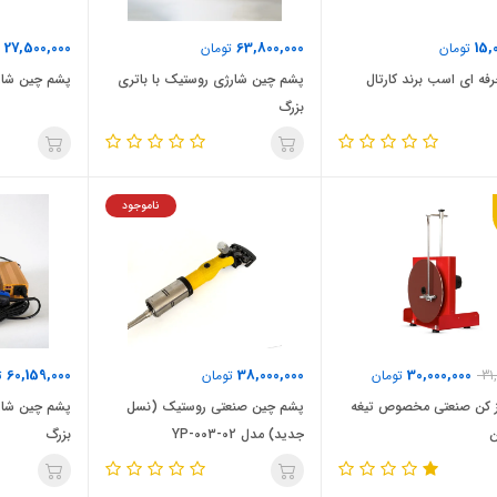
27,500,000
63,800,000
15,
تومان
تومان
ت
فه ای اسب برند کارتال
پشم چین شارژی روستیک با باتری
پشم چین شار
بزرگ
ناموجود
60,159,000
38,000,000
30,000,000
31
تومان
تومان
ت
یز کن صنعتی مخصوص تیغه
پشم چین صنعتی روستیک (نسل
پشم چین شارژ
جدید) مدل YP-003-02
بزرگ