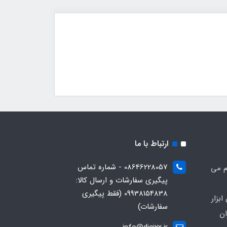
ارتباط با ما
08646228057 - شماره تماس
م می
پیگیری سفارشات و ارسال کالا:
09938154838 (فقط پیگیری
بزار
سفارشات)
ان