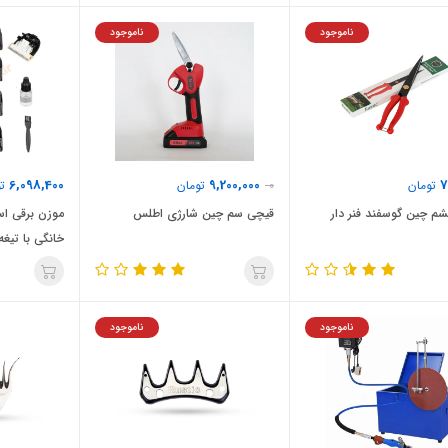
ناموجود
ناموجود
6,098,400
9,200,000
7
تومان
0
تومان
تو
م چین گوسفند فنر دار
قیچی سم چین شارژی اطلس
موزن برقی ا
خانگی با تیغ
ناموجود
ناموجود