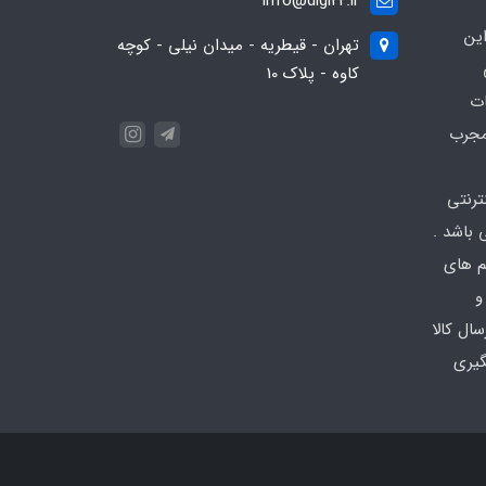
info@digi22.ir
ین
تهران - قیطریه - میدان نیلی - کوچه
کاوه - پلاک 10
ات
مجرب
نترنتی
باشد .
تم های
و
ال کالا
گیری