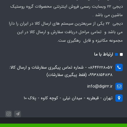
دیجی 22 وبسایت رسمی فروش اینترنتی محصولات گروه روستیک
ماشین می باشد .
دیجی 22 یکی از سریعترین سیستم های ارسال کالا در ایران را دارا
می باشد و تمامی مراحل دریافت سفارش و ارسال کالا در این
مجموعه مکانیزه و قابل رهگیری ست.
ارتباط با ما
08646228057 - شماره تماس پیگیری سفارشات و ارسال کالا:
09938154838 (فقط پیگیری سفارشات)
info@digi22.ir
تهران - قیطریه - میدان نیلی - کوچه کاوه - پلاک 10
کلیه ی حقوق این سایت متعلق به روستیک ماشین بوده و هر گونه کپی برداری از