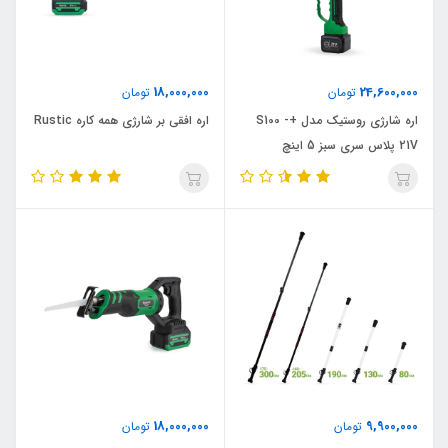
18,000,000
24,600,000
تومان
تومان
اره شارژی روستیک مدل +S100 -
اره افقی بر شارژی همه کاره Rustic
21V پلاس سری سبز 5 اینچ
18,000,000
9,900,000
تومان
تومان