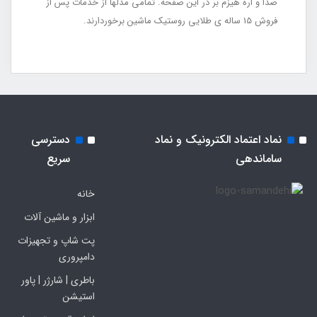
صدا و اره هیزم بر در این صفحه. تمامی مدلها از خدمات پس از
فروش 15 ساله ی طلایی روستیک ماشین برخوردارند.
نماد اعتماد الکترونیک و نماد
دسترسی
ساماندهی
سریع
خانه
ابزار و ماشین آلات
پت شاپ و تجهیزات
دامپروری
باطری | شارژر | پاور
استیشن