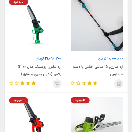
ناموجود
21,090,300
10,000,000
تومان
تومان
اره شارژی 15 سانتی اطلس با دسته
اره شارژی روستیک مدل S200
تلسکوپی
پلاس (بدون باتری و شارژر)
ناموجود
ناموجود