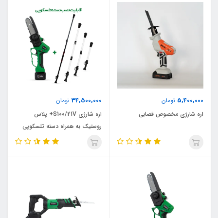
34,500,000
5,400,000
تومان
تومان
اره شارژی مخصوص قصابی
اره شارژی S100/21V+ پلاس
روستیک به همراه دسته تلسکوپی
سری سبز