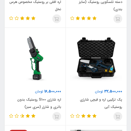
دسته تلسکوپی روستیک (سایز
اره افقی بر روستیک مخصوص هرس
بندی)
نخل
16,500,000
32,500,000
تومان
تومان
پک ترکیبی اره و قیچی شارژی
اره شارژی S100 روستیک بدون
روستیک آبی
باتری و شارژر (سری سبز)