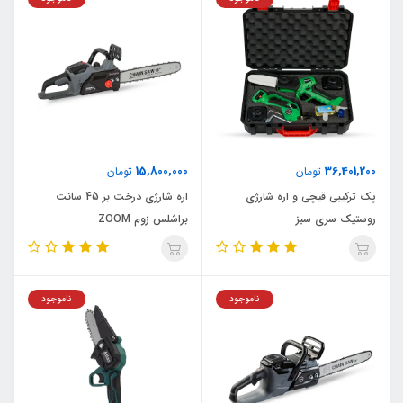
15,800,000
36,401,200
تومان
تومان
پک ترکیبی قیچی و اره شارژی
اره شارژی درخت بر 45 سانت
روستیک سری سبز
براشلس زوم ZOOM
ناموجود
ناموجود