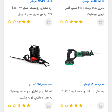
24,600,000
5,500,000
تومان
تومان
باتری 16.8 ولت 4000 میلی آمپر
اره شارژی روستیک مدل +S100 -
قیچی روستیک
21V پلاس سری سبز 5 اینچ
75,000,000
18,000,000
تومان
تومان
اره افقی بر شارژی همه کاره Rustic
شمشاد زن شارژی دو طرفه روستیک
به همراه باتری کوله پشتی