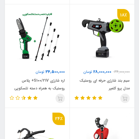
18٪
34,500,000
28,000,000
34,000,000
تومان
تومان
سیم بند شارژی حرفه ای روستیک
اره شارژی S100/21V+ پلاس
مدل پرو کلمپر
روستیک به همراه دسته تلسکوپی
سری سبز
24٪