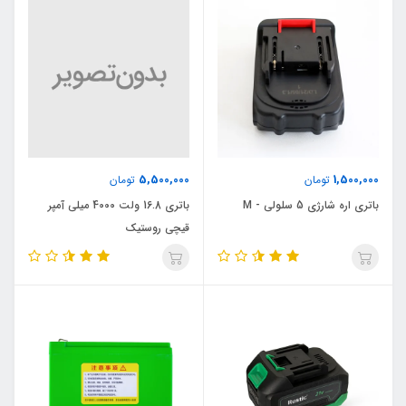
5,500,000
1,500,000
تومان
تومان
باتری اره شارژی 5 سلولی - M
باتری 16.8 ولت 4000 میلی آمپر
قیچی روستیک