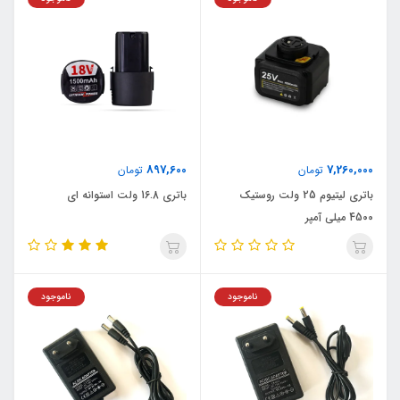
897,600
7,260,000
تومان
تومان
باتری لیتیوم 25 ولت روستیک
باتری 16.8 ولت استوانه ای
4500 میلی آمپر
ناموجود
ناموجود