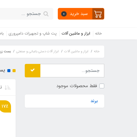
سبد خرید
0
خانه
ابزار و ماشین آلات
پت شاپ و تجهیزات دامپروری
باط
خانه
ابزار و ماشین آلات
ابزار آلات دستی باغبانی و صنعتی
بست زن و
بس
فقط محصولات موجود
تر
برند
17٪