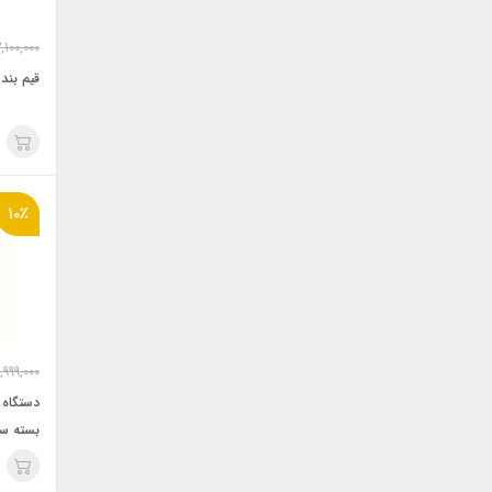
,100,000
قیم بند
10٪
,999,000
بسته سو