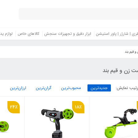
ری | شارژر | پاور استیشن
ابزار دقیق و تجهیزات سنجش
کالاهای خاص
لوازم ید
 قیم بند
ت زن و قیم بند
تیب نمایش:
جدیدترین
محبوب‌ترین
گران‌ترین
ارزان‌ترین
24٪
18٪