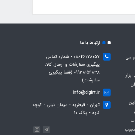
ارتباط با ما
08646228057 - شماره تماس
م می
پیگیری سفارشات و ارسال کالا:
09938154838 (فقط پیگیری
بزار
سفارشات)
ان
info@digi22.ir
ین
تهران - قیطریه - میدان نیلی - کوچه
کاوه - پلاک 10
ات
مجرب