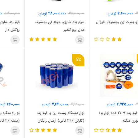
00
28,000,000
2,600,000
3
تومان
34,000,000
تومان
13,000,000
 و بست زن روستیک تایوان
سیم بند شارژی حرفه ای روستیک
قیم بند شارژ
مدل پرو کلمپر
روکش دار
7٪
660,000
7,440,000
2,725,000
2
تومان
7,920,000
تومان
توما
دستگاه قیم بند + 20 عدد نوار و 1
نوار دستگاه بست زن یا قیم بند
نوار دستگاه 
زن منگنه
(کارتن 240 تایی) ارسال رایگان
(بسته 20 تایی)