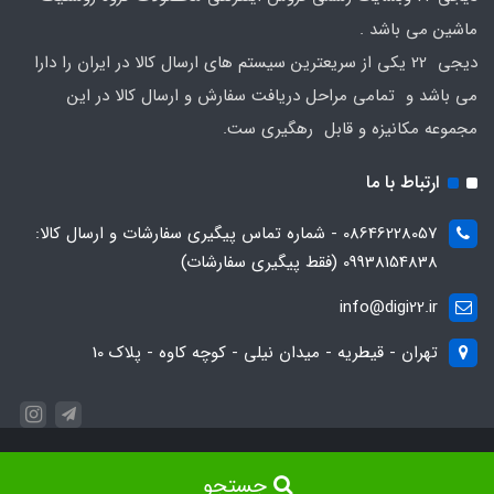
ماشین می باشد .
دیجی 22 یکی از سریعترین سیستم های ارسال کالا در ایران را دارا
می باشد و تمامی مراحل دریافت سفارش و ارسال کالا در این
مجموعه مکانیزه و قابل رهگیری ست.
ارتباط با ما
08646228057 - شماره تماس پیگیری سفارشات و ارسال کالا:
09938154838 (فقط پیگیری سفارشات)
info@digi22.ir
تهران - قیطریه - میدان نیلی - کوچه کاوه - پلاک 10
کلیه ی حقوق این سایت متعلق به روستیک ماشین بوده و هر گونه کپی برداری از
جستجو
محتوای سایت مشمول پیگرد قانونی میباشد