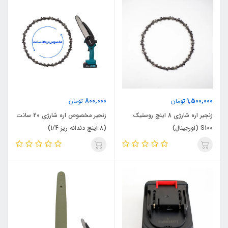
800,000
1,500,000
تومان
تومان
زنجیر اره شارژی 8 اینچ روستیک
زنجیر مخصوص اره شارژی 20 سانت
S100 (اورجینال)
(8 اینچ دندانه ریز 1/4)