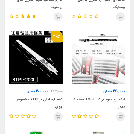
روستیک
روستیک
28٪
200,000
220,000
تومان
275,000
تومان
تیغه اره عمود بر کد T144D بسته 5
تیغه اره افقی بر 6TPI مخصوص
عددی
چوب