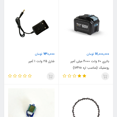
730,000
17,000,000
تومان
تومان
باتری 60 ولت 4000 میلی آمپر
شارژر 25 ولت 1 آمپر
روستیک (مناسب اره 16Pro)