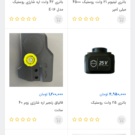
باتری لیتیوم 21 ولت روستیک 4500
باتری 42 ولت اره شارژی روستیک
میلی آمپر
مدل E-16
1,200,000
4,950,000
تومان
تومان
باتری 25 ولت روستیک
قالپاق زنجیر اره شارژی زوم 40
سانت