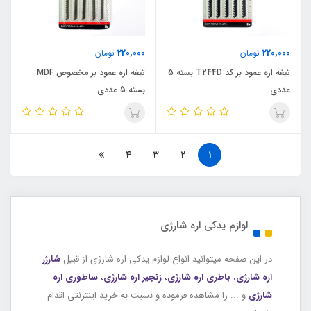
220,000
220,000
تومان
تومان
تیغه اره عمود بر کد T244D بسته 5
تیغه اره عمود بر مخصوص MDF
عددی
بسته 5 عددی
4
3
2
1
لوازم یدکی اره شارژی
در این صفحه میتوانید انواع لوازم یدکی اره شارژی از قبیل
شارژر
اره شارژی
،
باطری اره شارژی
،
زنجیر اره شارژی
،
ساطوری اره
شارژی
و ... را مشاهده فرموده و نسبت به خرید اینترنتی اقدام