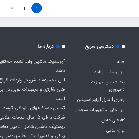
2
1
دسترسی سریع
درباره ما
"روستیک ماشین وارد کننده مستقی
خانه
باشد."
ابزار و ماشین آلات
این مجموعه پیشرو در واردات انواع ا
پت شاپ و تجهیزات
های شارژی و تجهیزات نوین در ایر
دامپروری
است.
باطری | شارژر | پاور استیشن
تمامی دستگاههای وارداتی توسط ا
ابزار دقیق و تجهیزات سنجش
شرکت دارای 15 سال خدمات طلایی
کالاهای خاص
روستیک ماشین شامل: تامین قطع
لوازم یدکی
یدکی و تعمیرات توسط مهندسین 