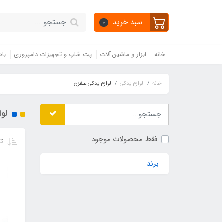
سبد خرید
0
خانه
ابزار و ماشین آلات
پت شاپ و تجهیزات دامپروری
باط
خانه
لوازم یدکی
لوازم یدکی علفزن
لوا
فقط محصولات موجود
تر
برند