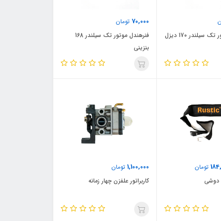
70,000
ن
تومان
 سیلندر 170 دیزل
فنرهندل موتور تک سیلندر 168
بنزینی
1,100,000
184
تومان
تومان
 دوشی
کاربراتور علفزن چهار زمانه