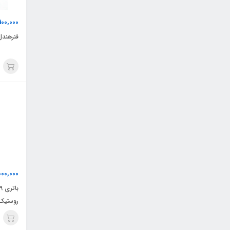
100,000
فنرهندل م
000,000
روستیک