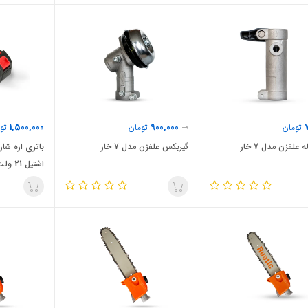
1,500,000
900,000
تومان
0
تومان
توم
 علفزن مدل 7 خار
گیربکس علفزن مدل 7 خار
باتری اره شا
اشتیل 21 ولت