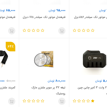
85,000
95,000
تومان
تومان
توما
وتور تک سیلندر 186دیزل
فنرهندل موتور تک سیلندر 178 دیزل
فنرهندل موتور تک
64٪
,000
800,000
5,
تومان
تومان
500,000
باتری 29 ولت 3 آمپر چایی چین
تیغه 32 پر سوپر علفزن مارک
کمربند علفزن
روستیک