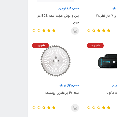
1,180,000
مان
تومان
الحاقی شاخه بر 7 خار قطر 28
پین و بوش حرکت تیغه BCS دو
چرخ
ناموجود
ناموجود
638,000
ان
تومان
تیغه 40 پر علفزن روستیک