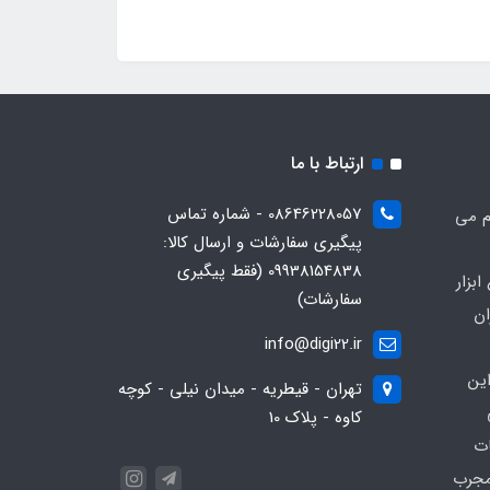
ارتباط با ما
08646228057 - شماره تماس
م می
پیگیری سفارشات و ارسال کالا:
09938154838 (فقط پیگیری
بزار
سفارشات)
ان
info@digi22.ir
ین
تهران - قیطریه - میدان نیلی - کوچه
کاوه - پلاک 10
ات
مجرب