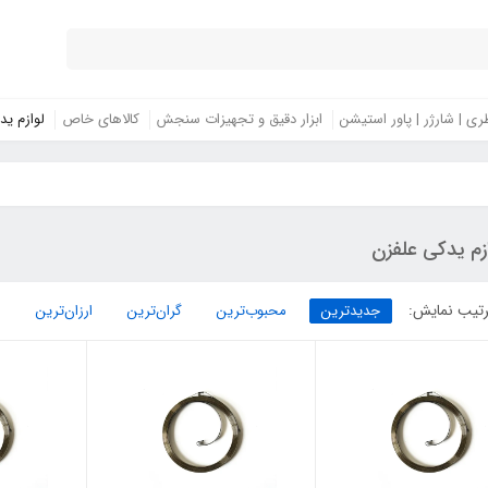
ری | شارژر | پاور استیشن
ابزار دقیق و تجهیزات سنجش
کالاهای خاص
لوازم ید
زم یدکی علفزن
تیب نمایش:
جدیدترین
محبوب‌ترین
گران‌ترین
ارزان‌ترین