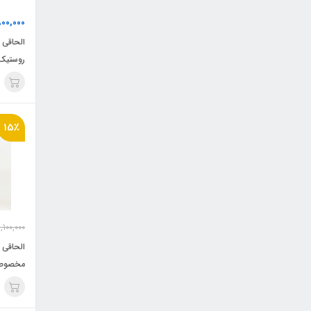
800,000
روستیک
15٪
,100,000
مخصوص