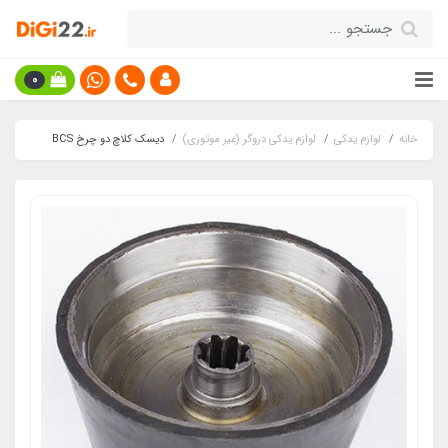
0
خانه
لوازم یدکی
لوازم یدکی دروگر (غیر موتوری)
دیسک کلاچ دو چرخ BCS