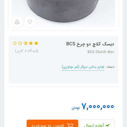
دیسک کلاچ دو چرخ BCS
(دیدگاه 8 کاربر)
BCS Clutch disc
دسته :
لوازم یدکی دروگر (غیر موتوری)
7,000,000
تومان
آماده ارسال
افزودن به سبدخرید