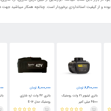
وده و از کیفیت استانداردی برخوردار است. چنانچه همکار میباشید جهت د
0
4,950,000
8,000,000
تومان
تومان
 روستیک
باتری 42 ولت اره شارژی
باتری 25 ولت روستیک
با
روستیک مدل E-16