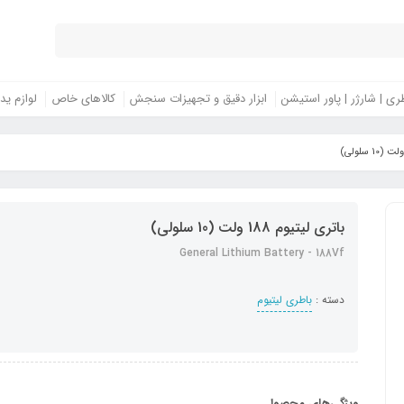
ری | شارژر | پاور استیشن
ابزار دقیق و تجهیزات سنجش
کالاهای خاص
لوازم ید
باتری لیتیوم 188 ولت (10 سلولی)
General Lithium Battery - 188Vf
دسته :
باطری لیتیوم
ویژگی‌های محصول