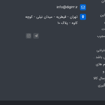
ان
info@digi22.ir
ین
تهران - قیطریه - میدان نیلی - کوچه
کاوه - پلاک 10
ات
مجرب
نترنتی
باشد .
تم های
و
ال کالا
گیری