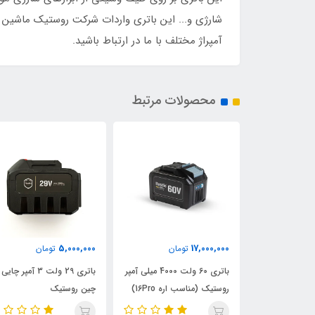
شارژی و... این باتری واردات شرکت روستیک ماشین ب
آمپراژ مختلف با ما در ارتباط باشید.
محصولات مرتبط
6,300,000
5,000,000
تومان
تومان
تومان
باتری 60 ولت 4000 میلی آمپر
باتری 29 ولت 3 آمپر چایی
باتری لیتیوم 21 ولت
 اره 16Pro)
چین روستیک
4500 میلی آمپر