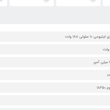
تیومی 10 سلولی 188 ولت
ر
18650