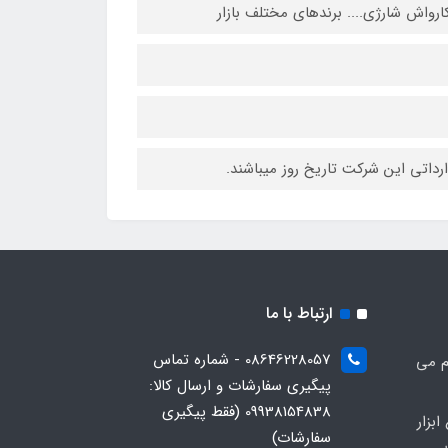
ارواش شارژی.... برندهای مختلف بازار
رداتی این شرکت تاریخ روز میباشند.
ارتباط با ما
08646228057 - شماره تماس
م می
پیگیری سفارشات و ارسال کالا:
09938154838 (فقط پیگیری
بزار
سفارشات)