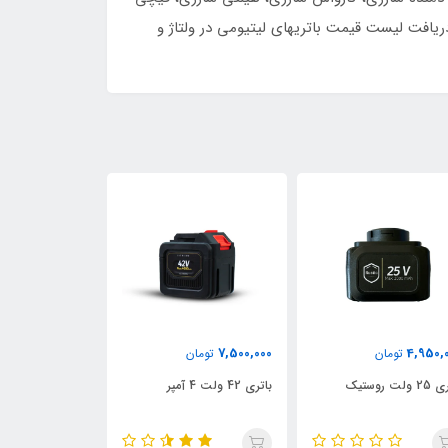
ریافت لیست قیمت باتریهای لیتیومی در ولتاژ و
5,500,000
1,500,000
7,500,00
تومان
تومان
تو
تری 42 ولت 4 آمپر
باتری اره شارژی 5 سلولی - M
آمپر قیچی روس