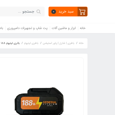
سبد خرید
0
خانه
ابزار و ماشین آلات
پت شاپ و تجهیزات دامپروری
باط
خانه
باطری | شارژر | پاور استیشن
باطری لیتیوم
باتری لیتیوم 188 ولت (10 سلولی)