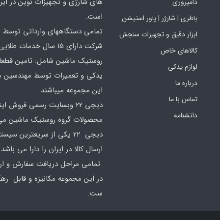
های شارژی و تجهیزات نوین در ایر
دامپروری
است.
باطری | شارژر | پاور استیشن
تمامی دستگاههای وارداتی توسط ا
ابزار دقیق و تجهیزات سنجش
شرکت دارای 15 سال خدمات طلایی
کالاهای خاص
روستیک ماشین شامل: تامین قطع
لوازم یدکی
یدکی و تعمیرات توسط مهندسین 
درباره ما
این مجموعه میباشند.
تماس با ما
دیجی 22 وبسایت رسمی فروش ای
دانشنامه
محصولات گروه روستیک ماشین می 
دیجی 22 یکی از سریعترین سیس
ارسال کالا در ایران را دارا می باشد 
تمامی مراحل دریافت سفارش و ارس
در این مجموعه مکانیزه و قابل ره
ست.