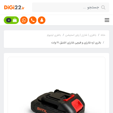
0
خانه
باطری | شارژر | پاور استیشن
باطری لیتیوم
باتری اره شارژی و قیچی شارژی اشتیل 21 ولت