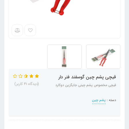
قیچی پشم چین گوسفند فنر دار
(دیدگاه 41 کاربر)
قیچی مخصوص پشم چینی جایگزین دوکارد
دسته :
پشم چین