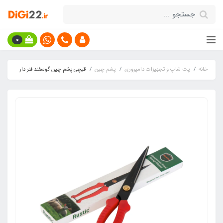
0
خانه
پت شاپ و تجهیزات دامپروری
پشم چین
قیچی پشم چین گوسفند فنر دار