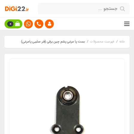
0
خانه
فهرست محصولات
بست پا مرغی پشم چین برقی (فنر صلیبی پامرغی)