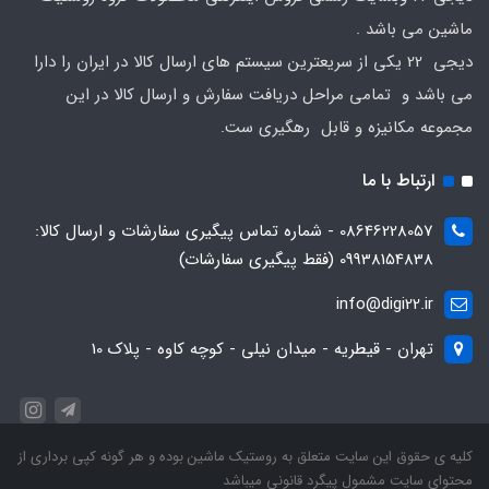
ماشین می باشد .
دیجی 22 یکی از سریعترین سیستم های ارسال کالا در ایران را دارا
می باشد و تمامی مراحل دریافت سفارش و ارسال کالا در این
مجموعه مکانیزه و قابل رهگیری ست.
ارتباط با ما
08646228057 - شماره تماس پیگیری سفارشات و ارسال کالا:
09938154838 (فقط پیگیری سفارشات)
info@digi22.ir
تهران - قیطریه - میدان نیلی - کوچه کاوه - پلاک 10
کلیه ی حقوق این سایت متعلق به روستیک ماشین بوده و هر گونه کپی برداری از
محتوای سایت مشمول پیگرد قانونی میباشد