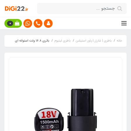
0
خانه
باطری | شارژر | پاور استیشن
باطری لیتیوم
باتری 16.8 ولت استوانه ای