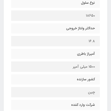
نوع سلول
18650
حداکثر ولتاژ خروجی
16.8
آمپراژ باطری
1500 میلی آمپر
کشور سازنده
چین
شرکت وارد کننده