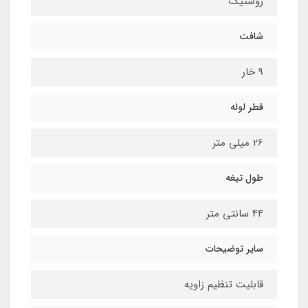
روستیک
شافت
9 خار
قطر لوله
26 میلی متر
طول تیغه
44 سانتی متر
سایر توضیحات
قابلیت تنظیم زاویه