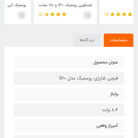
تلسکوپی روستیک 130 و 190 سانت
روستیک آبی
مشخصات
دیدگاه‌ها
عنوان محصول
قیچی شارژی روستیک مدل S20
ولتاژ
8.4 ولت
آمپراژ واقعی