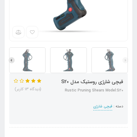
قیچی شارژی روستیک مدل S20
(دیدگاه 13 کاربر)
Rustic Pruning Shears Model:S20
دسته :
قیچی شارژی