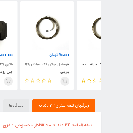
5,000,000
70,000
تومان
تومان
فنرهندل موتور تک سیلندر 170
فنرهندل موتور تک سیلندر 168
باتری 29 ولت 3 آمپر چایی
بنزینی
چین روستیک
ویژگیهای تیغه علفزن 32 دندانه
دیدگاه‌ها
تیغه الماسه ۳۲ دندانه محافظ‌دار مخصوص علفزن