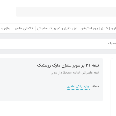
ری | شارژر | پاور استیشن
ابزار دقیق و تجهیزات سنجش
کالاهای خاص
لوازم ید
تیغه 32 پر سوپر علفزن مارک روستیک
تیغه علفتراش الماسه محافظ دار سوپر
دسته :
لوازم یدکی علفزن