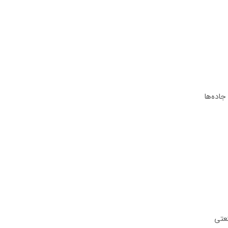
اده‌ها
عتی