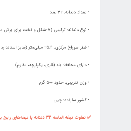
• تعداد دندانه: ۳۲ عدد
• نوع دندانه: ترکیبی (V-شکل و تخت برای برش متنوع)
• قطر سوراخ مرکزی: ۲۵.۴ میلی‌متر (سایز استاندارد علفزن)
• دارای محافظ: بله (فلزی، یکپارچه، مقاوم)
• وزن تقریبی: حدود ۵۰۰ گرم
• کشور سازنده: چین
✅ تفاوت تیغه الماسه ۳۲ دندانه با تیغه‌های رایج بازار: