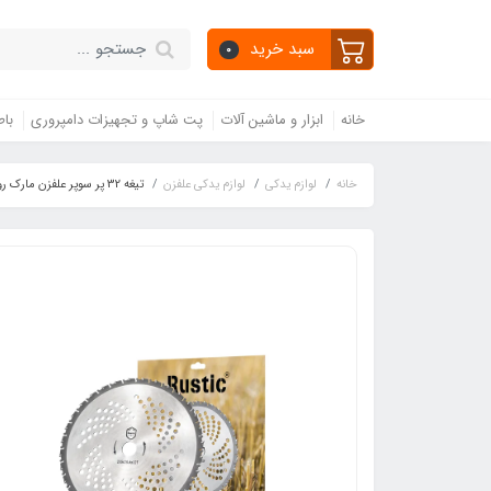
سبد خرید
0
خانه
ابزار و ماشین آلات
پت شاپ و تجهیزات دامپروری
باط
خانه
لوازم یدکی
لوازم یدکی علفزن
تیغه 32 پر سوپر علفزن مارک روستیک