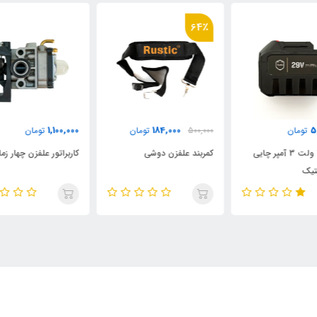
64٪
000
1,100,000
184,000
500,000
تومان
تومان
کمربند علفزن دوشی
کاربراتور علفزن چهار زمانه
رابط