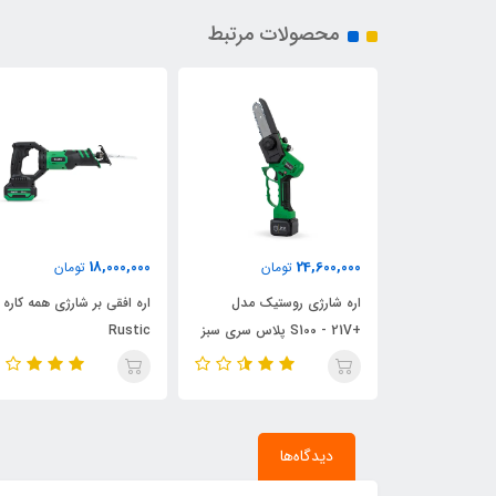
محصولات مرتبط
9,900,000
18,000,000
ومان
تومان
تومان
ستیک مدل
اره افقی بر شارژی همه کاره
دسته تلسکوپی روستیک (سا
S100 - 21 پلاس سری سبز
Rustic
بندی)
دیدگاه‌ها