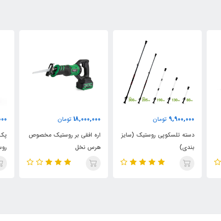
000
32,500,000
18,000,000
تومان
تومان
یز
اره افقی بر روستیک مخصوص
پک ترکیبی اره و قیچی شارژی
هرس نخل
روستیک آبی
بات