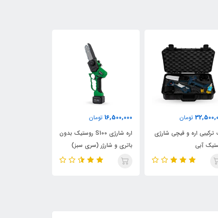
ناموجود
10,000,000
16,500,
تومان
تومان
اره شار
اره شارژی S100 روستیک بدون
اره شارژی 15 سانتی اطلس با
روستیک 42 ولت مدل HS-14
ری و شارژر (سری سبز)
دسته تلسکوپی