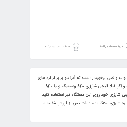
۷ روز ضمانت بازگشت
ضمانت اصل بودن کالا
روستیک S200 قویترین اره شارژی 20 سانت حال حاضر دنیا میباشد. این دستگاه با برخورداری از موتور براشلس قوی از توان 800 وات واقعی برخوردار است که آنرا دو برابر از اره های
اگر قبلا قیچی شارژی 840 روستیک و یا 840
چی شارژی خود روی این دستگاه نیز استفاده کنید
.
این دستگاه همچنین قابلیت نصب بر روی دسته تلسکوپی روستیک را داراست و از سیستم روغنکاری اتومات نیز برخوردار است. اره شارژی S200 از خدمات پس از فروش 15 ساله