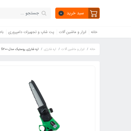
سبد خرید
0
خانه
ابزار و ماشین آلات
پت شاپ و تجهیزات دامپروری
باط
خانه
ابزار و ماشین آلات
اره شارژی
اره شارژی روستیک مدل S200 پلاس (بدون باتری و شارژر)