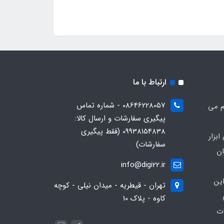
ارتباط با ما
08646228057 - شماره تماس
م می
پیگیری سفارشات و ارسال کالا:
09938154838 (فقط پیگیری
بزار
سفارشات)
ان
info@digi22.ir
ین
تهران - قیطریه - میدان نیلی - کوچه
کاوه - پلاک 10
ات