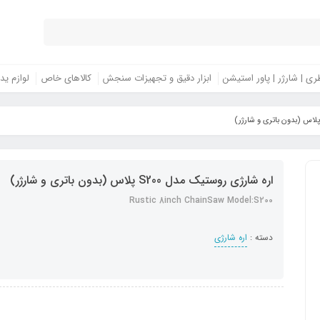
ری | شارژر | پاور استیشن
ابزار دقیق و تجهیزات سنجش
کالاهای خاص
لوازم ید
اره شارژی روستیک مدل S200 پلاس (بدون باتری و شارژر)
Rustic 8inch ChainSaw Model:S200
دسته :
اره شارژی