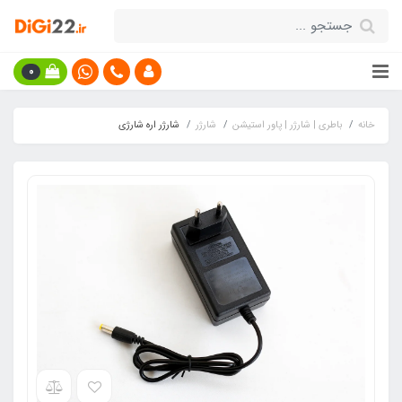
0
خانه
باطری | شارژر | پاور استیشن
شارژر
شارژر اره شارژی