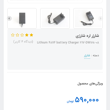
شارژر اره شارژی
(دیدگاه 4 کاربر)
Lithium 48VF battery Charger 21V-DW168-08
دسته :
شارژر
ویژگی‌های محصول
590,000
تومان