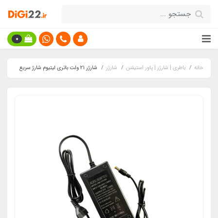
0
خانه
باطری | شارژر | پاور استیشن
شارژر
شارژر 21 ولت باتری لیتیوم شارژ سریع