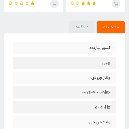
مشخصات
دیدگاه‌ها
کشور سازنده
چین
ولتاژ ورودی
100-240V~1.0Max
50-60Hz
ولتاژ خروجی