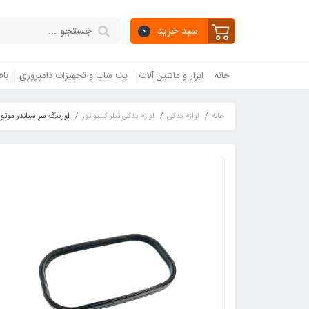
سبد خرید
0
خانه
ابزار و ماشین آلات
پت شاپ و تجهیزات دامپروری
باط
خانه
لوازم یدکی
لوازم یدکی تیلر کلتیواتور
اورینگ سر سیلندر موتور