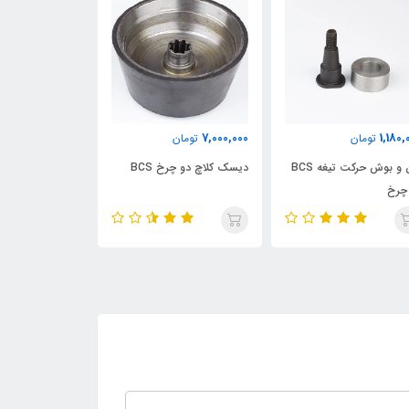
7٪
ناموجود
ناموجود
7,000,00
تومان
انژکتور کامل موتور کاما برند
سک کلاچ دو چرخ BCS
روستیک
برند روستیک