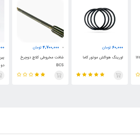
0
1,180,000
4,700,000
0
تومان
تومان
شافت مخروطی کلاچ دوچرخ
پین و بوش حرکت تیغه BCS
دی
BCS
دو چرخ