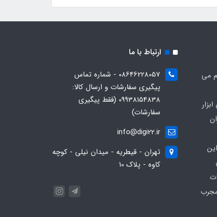
ارتباط با ما
08646228057 - شماره تماس
م می
پیگیری سفارشات و ارسال کالا:
09938154838 (فقط پیگیری
بزار
سفارشات)
ان
info@digi22.ir
ین
تهران - قیطریه - میدان نیلی - کوچه
کاوه - پلاک 10
ات
مجرب