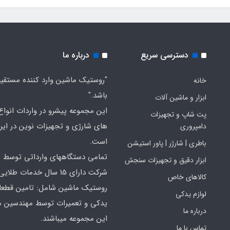
دسترسی سریع
درباره ما
"روستیک ماشین وارد کننده مستقی
خانه
باشد."
ابزار و ماشین آلات
این مجموعه پیشرو در واردات انواع ا
پت شاپ و تجهیزات
های شارژی و تجهیزات نوین در ایر
دامپروری
است.
باطری | شارژر | پاور استیشن
تمامی دستگاههای وارداتی توسط ا
ابزار دقیق و تجهیزات سنجش
شرکت دارای 15 سال خدمات طلایی
کالاهای خاص
روستیک ماشین شامل: تامین قطع
لوازم یدکی
یدکی و تعمیرات توسط مهندسین 
درباره ما
این مجموعه میباشند.
تماس با ما