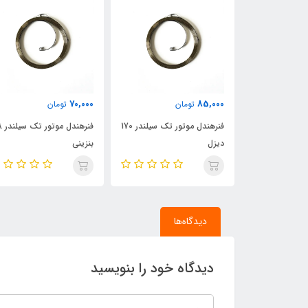
60,000
70,000
ان
تومان
تومان
فنرهندل موتور تک سیلندر 170
فنرهندل موتور تک سیلندر 168
اورینگ هواکش موتور کاما
بنزینی
دیدگاه‌ها
دیدگاه خود را بنویسید