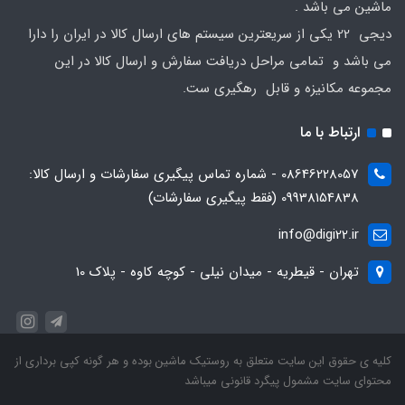
ماشین می باشد .
دیجی 22 یکی از سریعترین سیستم های ارسال کالا در ایران را دارا
می باشد و تمامی مراحل دریافت سفارش و ارسال کالا در این
مجموعه مکانیزه و قابل رهگیری ست.
ارتباط با ما
08646228057 - شماره تماس پیگیری سفارشات و ارسال کالا:
09938154838 (فقط پیگیری سفارشات)
info@digi22.ir
تهران - قیطریه - میدان نیلی - کوچه کاوه - پلاک 10
کلیه ی حقوق این سایت متعلق به روستیک ماشین بوده و هر گونه کپی برداری از
محتوای سایت مشمول پیگرد قانونی میباشد