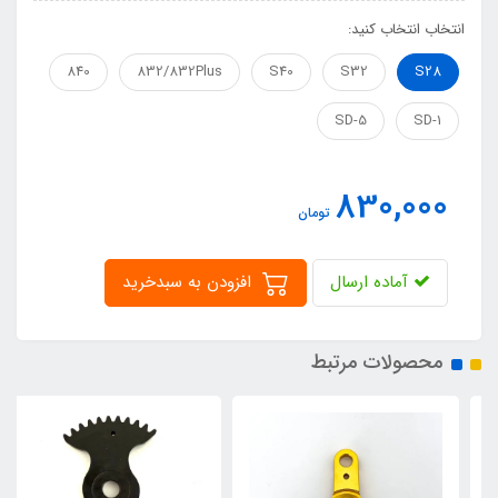
انتخاب انتخاب کنید:
840
832/832Plus
S40
S32
S28
SD-5
SD-1
830,000
تومان
آماده ارسال
افزودن به سبدخرید
محصولات مرتبط