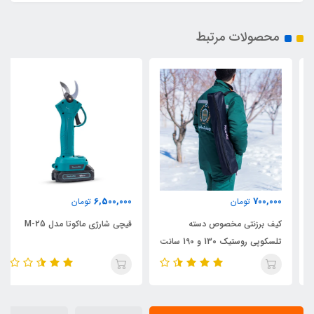
محصولات مرتبط
6,500,000
700,000
تومان
تومان
کیف برزنتی مخصوص دسته
قیچی شارژی ماکوتا مدل M-25
تلسکوپی روستیک 130 و 190 سانت