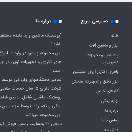
دسترسی سریع
درباره ما
"روستیک ماشین وارد کننده مستقی
خانه
باشد."
ابزار و ماشین آلات
این مجموعه پیشرو در واردات انواع ا
پت شاپ و تجهیزات
های شارژی و تجهیزات نوین در ایر
دامپروری
است.
باطری | شارژر | پاور استیشن
تمامی دستگاههای وارداتی توسط ا
ابزار دقیق و تجهیزات سنجش
شرکت دارای 15 سال خدمات طلایی
کالاهای خاص
روستیک ماشین شامل: تامین قطع
لوازم یدکی
یدکی و تعمیرات توسط مهندسین 
درباره ما
این مجموعه میباشند.
تماس با ما
دیجی 22 وبسایت رسمی فروش ای
دانشنامه