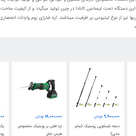
ن دستگاه تحت لیسانس کانادا در چین تولید میگردد و از کیفیت ساخت بسی
باتریها نیز از نوع لیتیومی پر ظرفیت میباشند. اره شارژی زوم واردات انحص
.
00
32,500,000
18,000,000
تومان
تومان
ایز
اره افقی بر روستیک مخصوص
پک ترکیبی اره و قیچی شارژی
هرس نخل
روستیک آبی
با