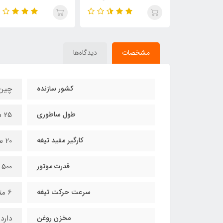
مشخصات
دیدگاه‌ها
کشور سازنده
چین 
طول ساطوری
25 سانت
کارگیر مفید تیغه
20 سانتیمتر
قدرت موتور
500 وات واقعی
سرعت حرکت تیغه
6 متر بر ثانیه
مخزن روغن
دارد