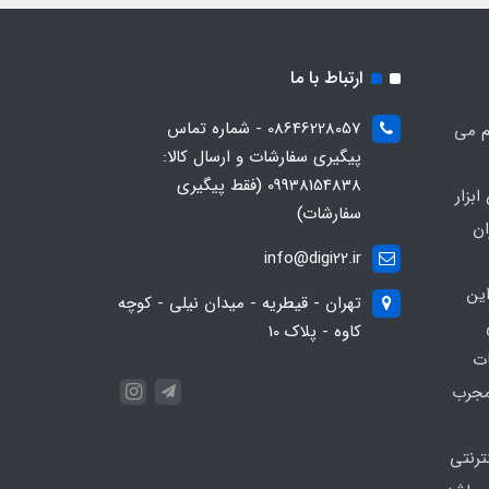
ارتباط با ما
08646228057 - شماره تماس
م می
پیگیری سفارشات و ارسال کالا:
09938154838 (فقط پیگیری
بزار
سفارشات)
ان
info@digi22.ir
ین
تهران - قیطریه - میدان نیلی - کوچه
کاوه - پلاک 10
ات
مجرب
نترنتی