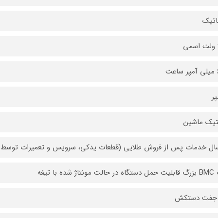
اتیک
ت
تیک ماشین
تاژ شده با تیغه
جفت دستکش