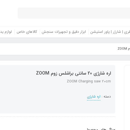
ری | شارژر | پاور استیشن
ابزار دقیق و تجهیزات سنجش
کالاهای خاص
لوازم ید
اره شارژی 20 سانتی براشلس زوم ZOOM
ZOOM Charging saw 20cm
دسته :
اره شارژی
ویژگی‌های محصول