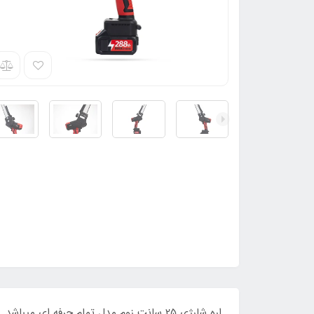
اره شارژی 25 سانت زوم مدل تمام حرفه ا