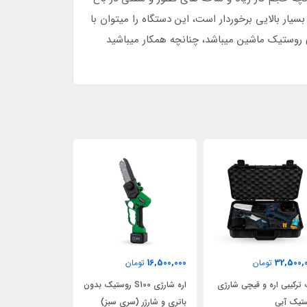
ار بالایی برخوردار است، این دستگاه را میتوان با
اری روستیک ماشین میباشد، چنانچه همکار میباشید
ناموجود
10,000,000
16,500,0
تومان
تومان
اره شارژی S100 روستیک بدون
اره شارژی 15 سانتی اطلس با
پلاس (بدون بات
تری و شارژر (سری سبز)
دسته تلسکوپی