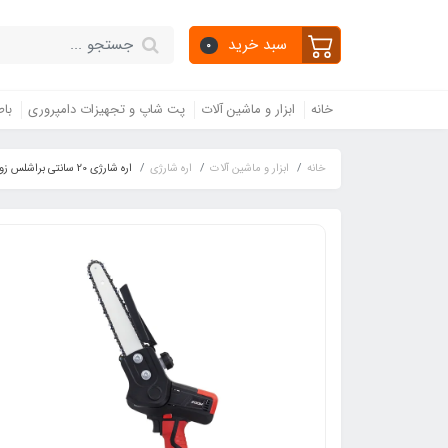
سبد خرید
0
خانه
ابزار و ماشین آلات
پت شاپ و تجهیزات دامپروری
باط
خانه
ابزار و ماشین آلات
اره شارژی
اره شارژی 20 سانتی براشلس زوم ZOOM