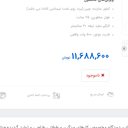
کشور سازنده: چین (برند زوم تحت لیسانس کانادا می باشد)
طول ساطوری: 25 سانت
کارگیر مفید تیغه: 20 سانتیمتر
قدرت موتور: 500 وات واقعی
11,688,600
تومان
ناموجود
ارسال سریع
پرداخت کاملا آنلاین
ی میباشد. این دستگاه مخصوص کارهای سنگین و طولانی طراحی و تولید گردیده.چ