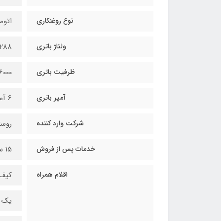
نوع روغنکاری
اتوم
ولتاژ باتری
288 ولت اسمی
ظرفیت باتری
6000 میلی آمپر ساع
آمپر باتری
6 آمپر
شرکت وارد کننده
روس
خدمات پس از فروش
15 سال خدمات پس از فروش طلایی (قطعات یدکی، سرویس و تعمیرات توسط مهندسین شرکت روستیک ماشین)
اقلام همراه
کیف BMC بزرگ قابلیت حمل دستگاه در حالت مون
یک 