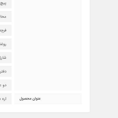
پیچ 
محا
فرچه
روغن
شارژ
دفتر
دو ع
عنوان محصول
اره شا