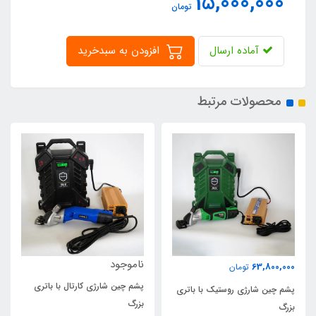
15,000,000
تومان
آماده ارسال
افزودن به سبدخرید
محصولات مرتبط
ناموجود
27,500,000
تومان
پشم چین شارژی کارتال با باتری
ری
پشم چین شارژی روستیک
بزرگ