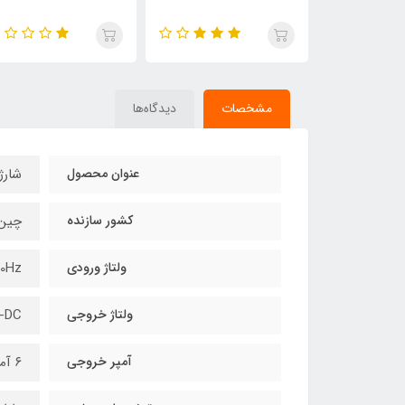
مشخصات
دیدگاه‌ها
عنوان محصول
شارژر
کشور سازنده
چین
ولتاژ ورودی
60Hz
ولتاژ خروجی
V-DC
آمپر خروجی
۶ آمپر