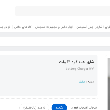
ری | شارژر | پاور استیشن
ابزار دقیق و تجهیزات سنجش
کالاهای خاص
لوازم ید
شارژر همه کاره 12 ولت
battery Charger 12V
دسته :
شارژر
انتخاب انتخاب تعداد:
یکعدد
5 عدد (باتخفیف)