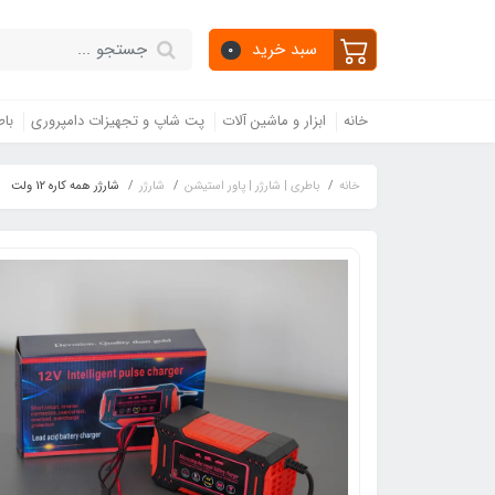
سبد خرید
0
خانه
ابزار و ماشین آلات
پت شاپ و تجهیزات دامپروری
باط
خانه
باطری | شارژر | پاور استیشن
شارژر
شارژر همه کاره 12 ولت