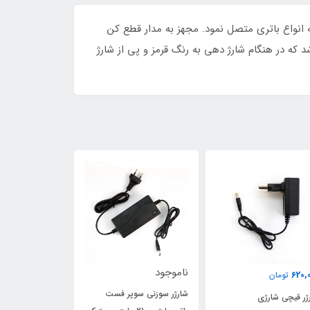
 که میتوان آنرا به راحتی به انواع باتری متصل نمود. مجهز به مدار قطع کن
که در هنگام شارژ دهی به رنگ قرمز و پی از شارژ
اموجود
ناموجود
ناموجود
ارژر سوزنی سوپر فست
شارژر سوزنی 42 ولت
شارژر 21 