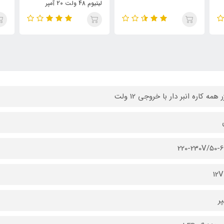
با
لیتیوم 48 ولت 20 آمپر
 همه کاره انبر دار با خروجی 12 ولت
220-230V/50-
12