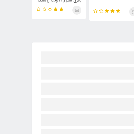
تری لیتیوم 21 ولت روستیک
مخصوص باتری لیتیومی
شارژ سریع