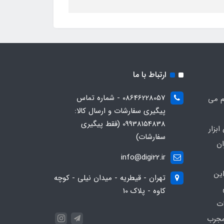
ارتباط با ما
08646228057 - شماره تماس
م می
پیگیری سفارشات و ارسال کالا:
09938154838 (فقط پیگیری
بزار
سفارشات)
ان
info@digi22.ir
ین
تهران - قیطریه - میدان نیلی - کوچه
کاوه - پلاک 10
ات
مجرب