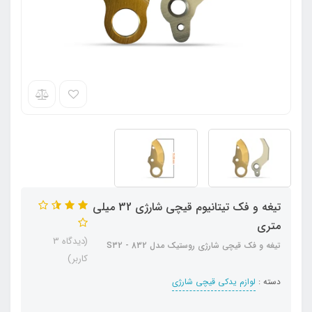
تیغه و فک تیتانیوم قیچی شارژی 32 میلی
متری
(دیدگاه 3
تیغه و فک قیچی شارژی روستیک مدل 832 - S32
کاربر)
دسته :
لوازم یدکی قیچی شارژی