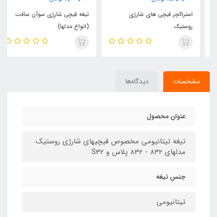
استراکچر قیچی های شارژی
تیغه قیچی شارژی سوآن سافت
روستیک
(انواع مدلها)
مشخصات
دیدگاه‌ها
عنوان محصول
تیغه تیتانیومی مخصوص قیچیهای شارژی روستیک
مدلهای 832 - 832 پلاس و S32
جنس تیغه
تیتانیومی