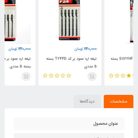
220,000
220,000
تومان
تومان
تیغه اره عمود بر کد T244D بسته
تیغه اره عمود بر مخصوص MDF
5 عددی
بسته 5 عددی
مشخصات
دیدگاه‌ها
عنوان محصول