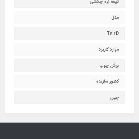
تیغه اره چکشی
مدل
T144D
موارد کاربرد
برش چوب
کشور سازنده
چین