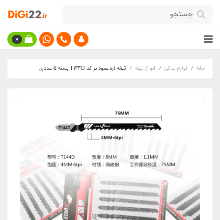
0
خانه
لوازم یدکی
انواع تیغه
تیغه اره عمود بر کد T144D بسته 5 عددی