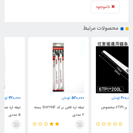
ناموجود
محصولات مرتبط
220,000
520,000
تومان
تومان
تیغه اره افقی بر کد S1122HF بسته
تیغه اره عمود بر کد T244D بسته
2 عددی
5 عددی