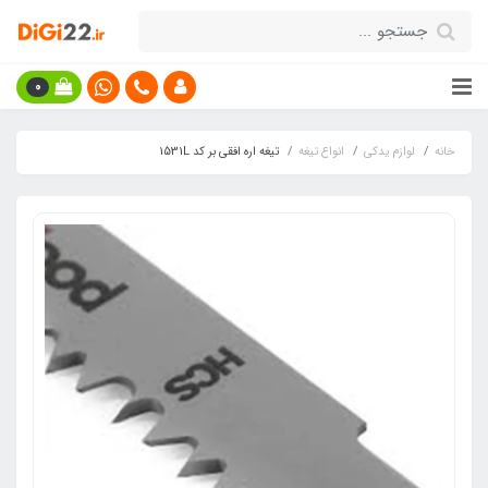
0
خانه
لوازم یدکی
انواع تیغه
تیغه اره افقی بر کد 1531L