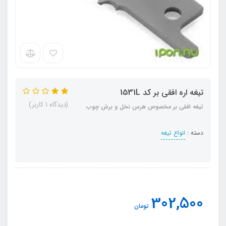
تیغه اره افقی بر کد 1531L
(دیدگاه 1 کاربر)
تیغه افقی بر مخصوص هرس نخل و برش چوب
دسته :
انواع تیغه
302,500
تومان