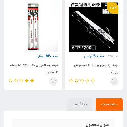
220,000
520,000
تومان
تومان
قی بر 6TPI مخصوص
تیغه اره افقی بر کد S1122HF بسته
تیغه اره عمود ب
2 عددی
بسته 5 عددی
مشخصات
دیدگاه‌ها
عنوان محصول