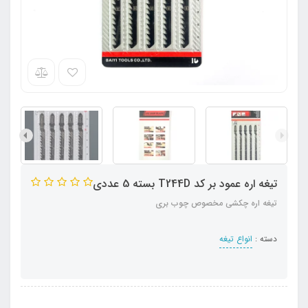
تیغه اره عمود بر کد T244D بسته 5 عددی
تیغه اره چکشی مخصوص چوب بری
دسته :
انواع تیغه