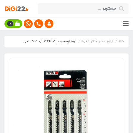
0
خانه
لوازم یدکی
انواع تیغه
تیغه اره عمود بر کد T244D بسته 5 عددی