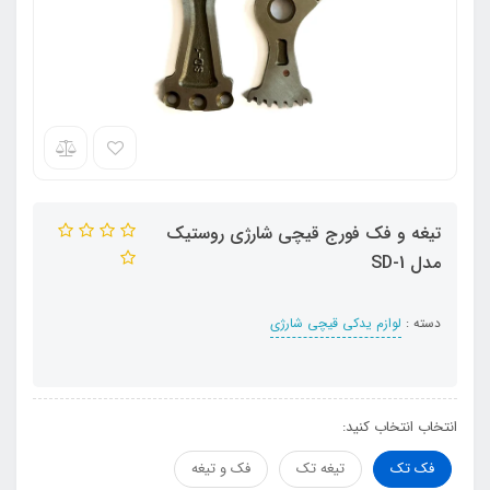
تیغه و فک فورج قیچی شارژی روستیک
مدل SD-1
دسته :
لوازم یدکی قیچی شارژی
انتخاب انتخاب کنید:
فک تک
تیغه تک
فک و تیغه