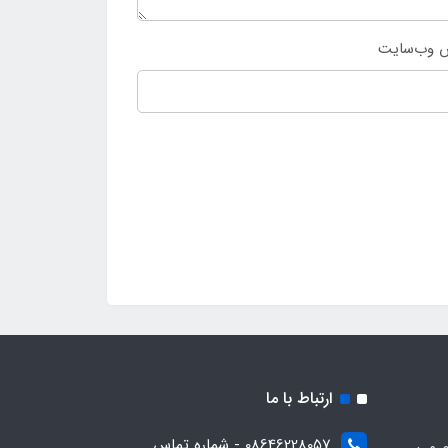
 وب‌سایت
ارتباط با ما
08646228057 - شماره تماس
م می