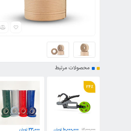
محصولات مرتبط
10٪
2,725,000
33,000
10,000,000
تومان
تومان
2,999,000
ت