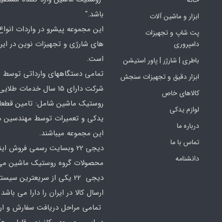
باشد."
ابزار و ماشین آلات
این مجموعه پیشرو در واردات انواع ا
پت شاپ و تجهیزات
های شارژی و تجهیزات نوین در ایر
دامپروری
است.
باطری | شارژر | پاور استیشن
تمامی دستگاههای وارداتی توسط ا
ابزار دقیق و تجهیزات سنجش
شرکت دارای 15 سال خدمات طلایی
کالاهای خاص
روستیک ماشین شامل: تامین قطع
لوازم یدکی
یدکی و تعمیرات توسط مهندسین 
درباره ما
این مجموعه میباشند.
تماس با ما
دیجی 22 وبسایت رسمی فروش ای
دانشنامه
محصولات گروه روستیک ماشین می 
دیجی 22 یکی از سریعترین سیس
ارسال کالا در ایران را دارا می باشد 
تمامی مراحل دریافت سفارش و ارس