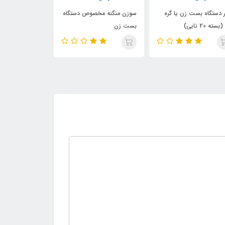
سوزن منگنه مخصوص دستگاه
بست زن شاخه انگور و قیم
بست زن بوته 
بست زن
بند روستیک + 20 حلقه نوار +
ایستاده
منگنه اضافه