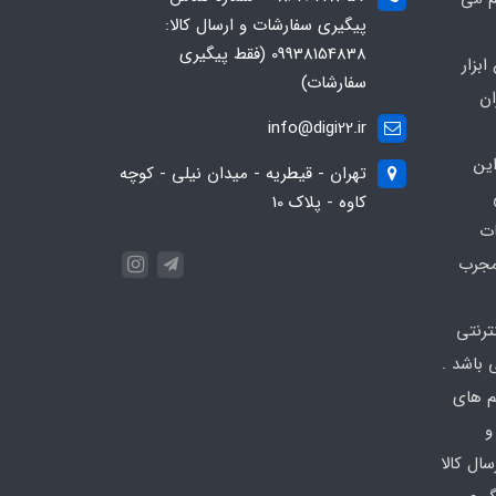
پیگیری سفارشات و ارسال کالا:
09938154838 (فقط پیگیری
بزار
سفارشات)
ان
info@digi22.ir
ین
تهران - قیطریه - میدان نیلی - کوچه
کاوه - پلاک 10
ات
مجرب
نترنتی
باشد .
تم های
و
ال کالا