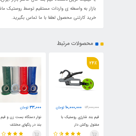
بازار به واسطه ی واردات مستقیم توسط روستیک ماشی
خرید کارتنی محصول لطفا با ما تماس بگیرید.
محصولات مرتبط
10٪
2,725,000
33,000
10,000,
تومان
تومان
2,999,000
تومان
 روستیک با
نوار دستگاه بست زن و قیم
دستگاه قیم بند + 20 عد
ار
بند در رنگهای مختلف
و 1 بسته سوزن منگنه