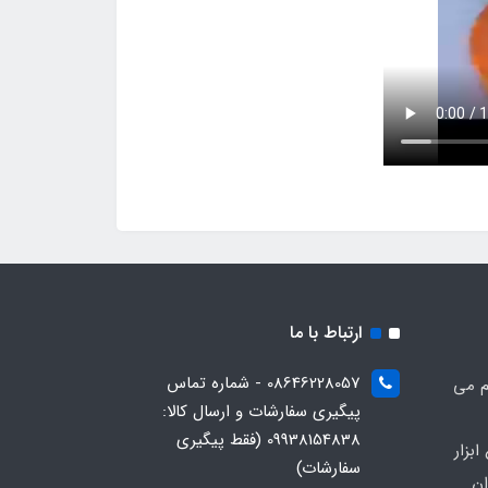
ارتباط با ما
08646228057 - شماره تماس
م می
پیگیری سفارشات و ارسال کالا:
09938154838 (فقط پیگیری
بزار
سفارشات)
ان