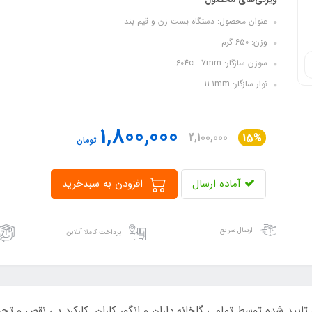
عنوان محصول: دستگاه بست زن و قیم بند
وزن: 650 گرم
سوزن سازگار: 604c - 7mm
نوار سازگار: 11.1mm
1,800,000
2,100,000
15%
تومان
آماده ارسال
افزودن به سبدخرید
ارسال سریع
پرداخت کاملا آنلاین
، تایید شده توسط تمامی گلخانه داران و انگور کاران. کارکرد بی نقص و تح