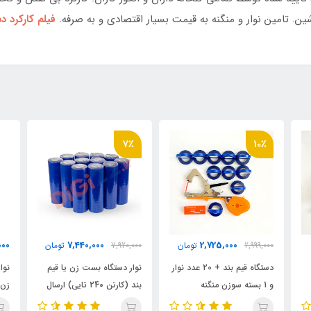
ن. تامین نوار و منگنه به قیمت بسیار اقتصادی و به صرفه.
فیلم کارکرد 
7٪
000
660,000
7,440,000
7,920,000
تومان
تومان
د نوار
نوار دستگاه بست زن یا قیم
نوار دستگاه بست زن یا گره
سوز
بند (کارتن 240 تایی) ارسال
زن (بسته 20 تایی)
بس
رایگان