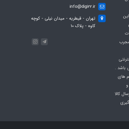
info@digi22.ir
ین
تهران - قیطریه - میدان نیلی - کوچه
کاوه - پلاک 10
ات
مجرب
نترنتی
باشد .
تم های
و
ال کالا
گیری