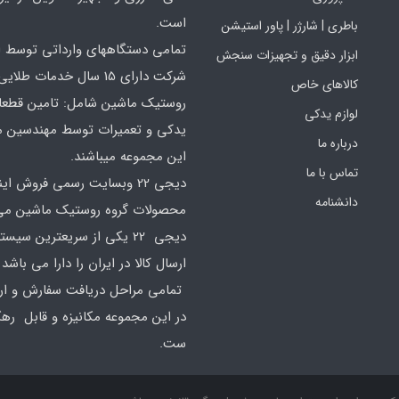
است.
باطری | شارژر | پاور استیشن
تمامی دستگاههای وارداتی توسط ا
ابزار دقیق و تجهیزات سنجش
شرکت دارای 15 سال خدمات طلایی
کالاهای خاص
روستیک ماشین شامل: تامین قطع
لوازم یدکی
یدکی و تعمیرات توسط مهندسین 
درباره ما
این مجموعه میباشند.
تماس با ما
دیجی 22 وبسایت رسمی فروش ای
دانشنامه
محصولات گروه روستیک ماشین می 
دیجی 22 یکی از سریعترین سیس
ارسال کالا در ایران را دارا می باشد 
تمامی مراحل دریافت سفارش و ارس
در این مجموعه مکانیزه و قابل ره
ست.