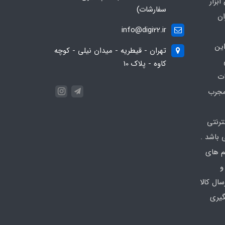
بزار
سفارشات)
ان
info@digi22.ir
ین
تهران - قیطریه - میدان نیلی - کوچه
کاوه - پلاک 10
ات
مجرب
نترنتی
باشد .
تم های
و
ال کالا
گیری