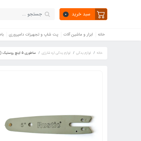
سبد خرید
0
خانه
ابزار و ماشین آلات
پت شاپ و تجهیزات دامپروری
باط
خانه
لوازم یدکی
لوازم یدکی اره شارژی
ساطوری 5 اینچ روستیک (اورجینال)