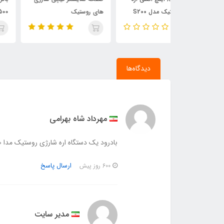
دل S200
های روستیک
4500 میلی آمپر
دیدگاه‌ها
مهرداد شاه بهرامی
بادرود یک دستگاه اره شارژی روستیک مدا s100 از شما خرید کردم آیا تیغه 5 اینچ اورجینال برایش مناسبه ؟
ارسال پاسخ
600 روز پیش
مدیر سایت