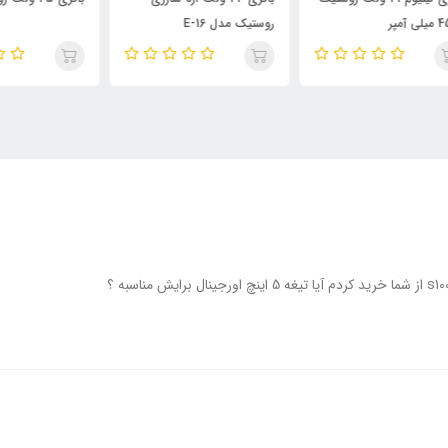
روستیک مدل E-16
سا