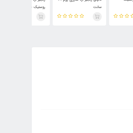
نت
روستیک S100 (اورجینال)
سانت (8 اینچ دندانه ریز 1/4)