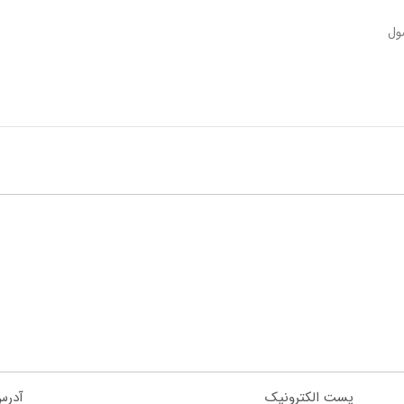
ول
پست الکترونیک
آدرس