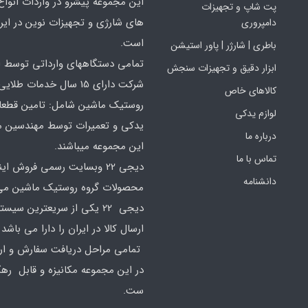
این مجموعه پیشرو در واردات انواع ا
پت شاپ و تجهیزات
های شارژی و تجهیزات نوین در ایر
دامپروری
است.
باطری | شارژر | پاور استیشن
تمامی دستگاههای وارداتی توسط ا
ابزار دقیق و تجهیزات سنجش
شرکت دارای 15 سال خدمات طلایی
کالاهای خاص
روستیک ماشین شامل: تامین قطع
لوازم یدکی
یدکی و تعمیرات توسط مهندسین 
درباره ما
این مجموعه میباشند.
تماس با ما
دیجی 22 وبسایت رسمی فروش ای
دانشنامه
محصولات گروه روستیک ماشین می 
دیجی 22 یکی از سریعترین سیس
ارسال کالا در ایران را دارا می باشد 
تمامی مراحل دریافت سفارش و ارس
در این مجموعه مکانیزه و قابل ره
ست.