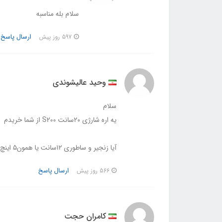
سلام بله مناسبه
ارسال پاسخ
597 روز پیش
وحید عالیشوندی
سلام
یه اره شارژی ۲۰سانت S200 از شما خریدم
آیا زنجیر و ساطوری ۱۲سانت یا همون‌۵ اینچ روستیک ، میتونم روش نصب کنم؟؟
ارسال پاسخ
566 روز پیش
کامران حجت