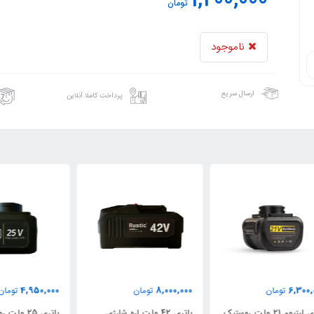
1,200,000
تومان
ناموجود
ارسال سریع
پرداخت کاملا آنلاین
000
4,950,000
8,000,000
تومان
تومان
تیک
باتری 42 ولت اره شارژی
باتری 25 ولت روستیک