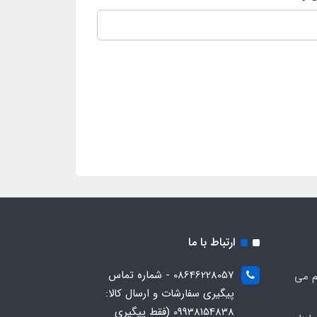
ارتباط با ما
08646228057 - شماره تماس
م می
پیگیری سفارشات و ارسال کالا:
09938154838 (فقط پیگیری