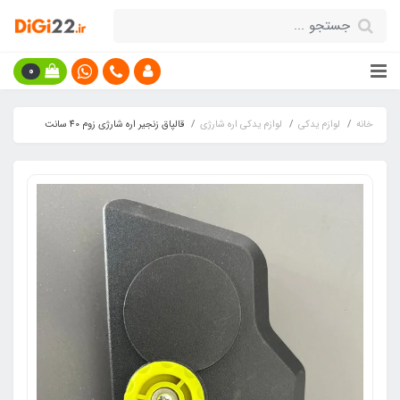
0
خانه
لوازم یدکی
لوازم یدکی اره شارژی
قالپاق زنجیر اره شارژی زوم 40 سانت