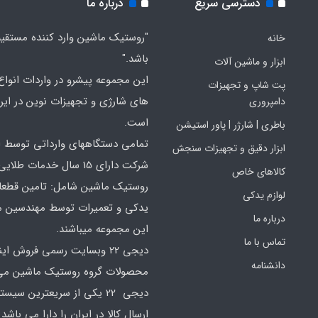
دسترسی سریع
درباره ما
"روستیک ماشین وارد کننده مستقی
خانه
باشد."
ابزار و ماشین آلات
این مجموعه پیشرو در واردات انواع ا
پت شاپ و تجهیزات
های شارژی و تجهیزات نوین در ایر
دامپروری
است.
باطری | شارژر | پاور استیشن
تمامی دستگاههای وارداتی توسط ا
ابزار دقیق و تجهیزات سنجش
شرکت دارای 15 سال خدمات طلایی
کالاهای خاص
روستیک ماشین شامل: تامین قطع
لوازم یدکی
یدکی و تعمیرات توسط مهندسین 
درباره ما
این مجموعه میباشند.
تماس با ما
دیجی 22 وبسایت رسمی فروش ای
دانشنامه
محصولات گروه روستیک ماشین می 
دیجی 22 یکی از سریعترین سیس
ارسال کالا در ایران را دارا می باشد 