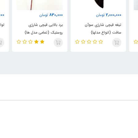
000
450,000
830,000
تومان
تومان
برد بالایی قیچی شارژی
لوازم یدکی قیچی شارژی
صفح
روستیک (تمامی مدل ها)
های