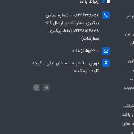
ارتباط با ما
08646228057 - شماره تماس
م می
پیگیری سفارشات و ارسال کالا:
09938154838 (فقط پیگیری
بزار
سفارشات)
ان
info@digi22.ir
ین
تهران - قیطریه - میدان نیلی - کوچه
کاوه - پلاک 10
ات
مجرب
نترنتی
باشد .
تم های
و