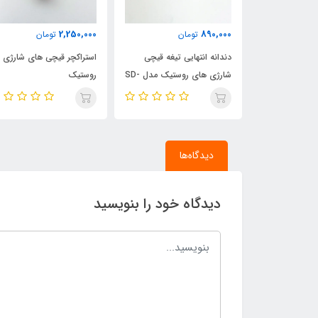
2,000,000
2,250,000
ن
تومان
تومان
 تیغه قیچی
استراکچر قیچی های شارژی
تیغه قیچی شارژی سوآن
شارژی های روستیک مدل SD-
روستیک
سافت (انواع مدلها)
دیدگاه‌ها
دیدگاه خود را بنویسید