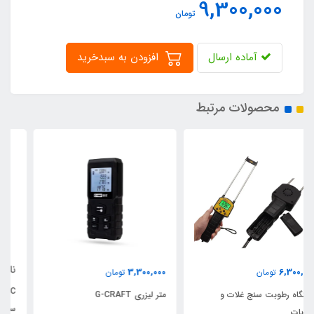
9,300,000
تومان
آماده ارسال
افزودن به سبدخرید
محصولات مرتبط
ناموجود
3,300,000
تومان
EC و TDS متر قلمی آب | تستر
متر لیزری G-CRAFT
سختی سنج آب