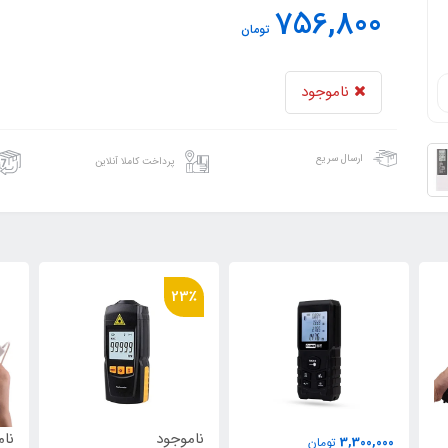
756,800
تومان
ناموجود
ارسال سریع
پرداخت کاملا آنلاین
23٪
ناموجود
ناموجود
نا