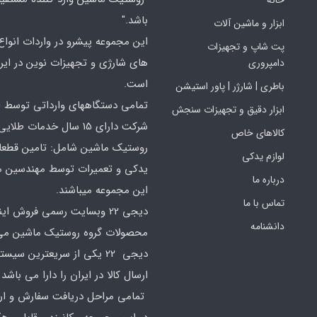
باشد."
ابزار و ماشین آلات
این مجموعه پیشرو در واردات انواع ا
پت شاپ و تجهیزات
های شارژی و تجهیزات نوین در ایر
دامپروری
است.
باطری | شارژر | پاور استیشن
تمامی دستگاههای وارداتی توسط ا
ابزار دقیق و تجهیزات سنجش
شرکت دارای 15 سال خدمات طلایی
کالاهای خاص
روستیک ماشین شامل: تامین قطع
لوازم یدکی
یدکی و تعمیرات توسط مهندسین 
درباره ما
این مجموعه میباشند.
تماس با ما
دیجی 22 وبسایت رسمی فروش ای
دانشنامه
محصولات گروه روستیک ماشین می 
دیجی 22 یکی از سریعترین سیس
ارسال کالا در ایران را دارا می باشد 
تمامی مراحل دریافت سفارش و ارس