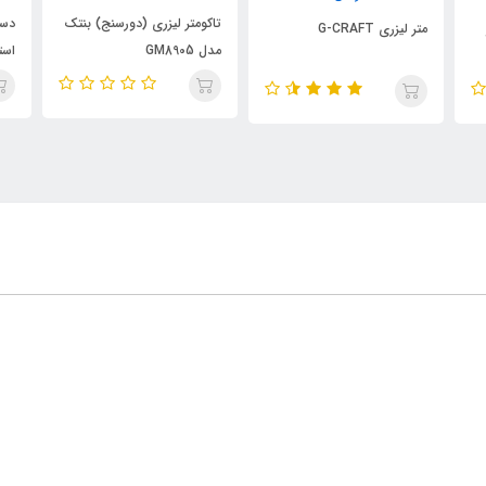
تاکومتر لیزری (دورسنج) بنتک
دستگاه تستر کلر و PH آب
ترا
مدل GM8905
استخر مدل PCT02