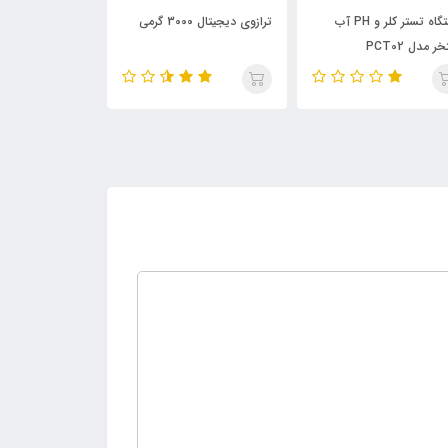
زوی دیجیتال 3000 گرمی
تستر رنگ خودرو دیجیتالی
مدل EM2271
مدل AVD06