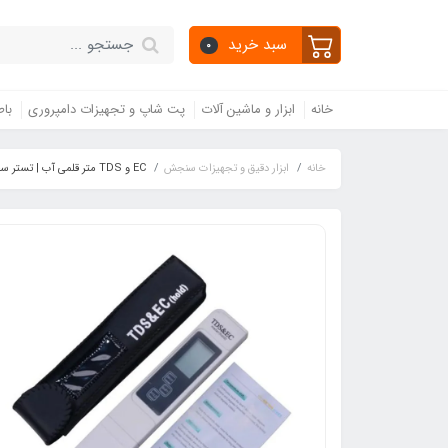
سبد خرید
0
خانه
ابزار و ماشین آلات
پت شاپ و تجهیزات دامپروری
باط
خانه
ابزار دقیق و تجهیزات سنجش
EC و TDS متر قلمی آب | تستر سختی سنج آب