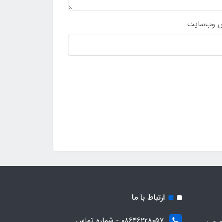
 وب‌سایت
ارتباط با ما
08646228057 - شماره تماس
م می