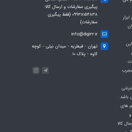
پیگیری سفارشات و ارسال کالا:
09938154838 (فقط پیگیری
بزار
سفارشات)
ان
info@digi22.ir
ین
تهران - قیطریه - میدان نیلی - کوچه
کاوه - پلاک 10
ات
مجرب
نترنتی
باشد .
تم های
و
ال کالا