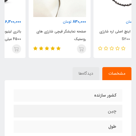
6,300,000
830,000
تومان
تومان
صفحه نمایشگر قیچی شارژی های
باتری لیتیوم 21 ولت روستیک
روستیک
4500 میلی آمپر
مشخصات
دیدگاه‌ها
کشور سازنده
چین
طول