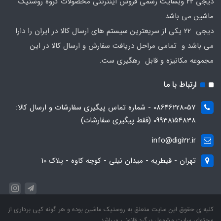
دیجی 22 وبسایت رسمی فروش اینترنتی محصولات گروه روستیک
ماشین می باشد .
دیجی 22 یکی از سریعترین سیستم های ارسال کالا در ایران را دارا
می باشد و تمامی مراحل دریافت سفارش و ارسال کالا در این
مجموعه مکانیزه و قابل رهگیری ست.
ارتباط با ما
08646228057 - شماره تماس پیگیری سفارشات و ارسال کالا:
09938154838 (فقط پیگیری سفارشات)
info@digi22.ir
تهران - قیطریه - میدان نیلی - کوچه کاوه - پلاک 10
کلیه ی حقوق این سایت متعلق به روستیک ماشین بوده و هر گونه کپی برداری از
محتوای سایت مشمول پیگرد قانونی میباشد