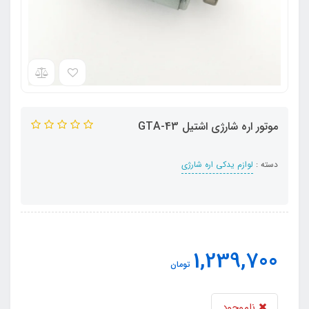
موتور اره شارژی اشتیل GTA-43
دسته :
لوازم یدکی اره شارژی
1,239,700
تومان
ناموجود