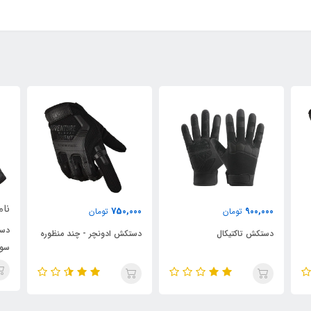
نام
750,000
900,000
تومان
تومان
دست
دستکش تاکتیکال
دستکش ادونچر - چند منظوره
سوا