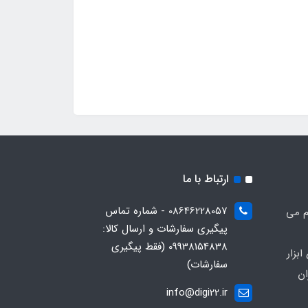
ارتباط با ما
08646228057 - شماره تماس
م می
پیگیری سفارشات و ارسال کالا:
09938154838 (فقط پیگیری
بزار
سفارشات)
ان
info@digi22.ir