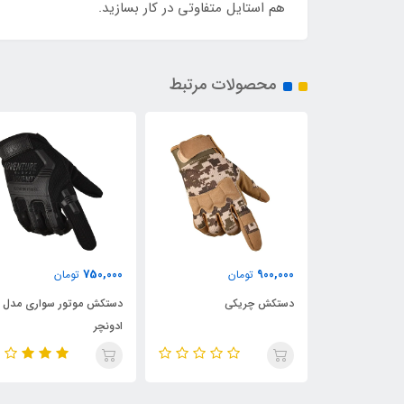
هم استایل متفاوتی در کار بسازید.
محصولات مرتبط
750,000
900,000
ن
تومان
تومان
ت سواری
دستکش چریکی
دستکش موتور سواری مدل
ادونچر